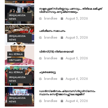
നഷ്ടപ്പെട്ടത് സ്വർണ്ണവും പണവും… തിരികെ ലഭിച്ചത്
വിശ്വാസവും മനുഷ്യനന്മയും.
IRINJALAKUDA
brandkee
August 5, 2026
NEWS
പരിശീലനം സമാപനം
IRINJALAKUDA
brandkee
August 5, 2026
NEWS
വിൻസി (73) നിര്യാതയായി
ALL KERALA
brandkee
August 5, 2026
OBITUARY
ALL KERALA
ചുമതലയേറ്റു
IRINJALAKUDA
brandkee
August 4, 2026
NEWS
ഡാൻസ് മൽസരം ക്യാമ്പസ് ഗ്രൂവ്സ് ഒന്നാം
സ്ഥാനം സെന്റ് ജോസഫ്സ് കോളേജിന്
IRINJALAKUDA
brandkee
August 4, 2026
NEWS