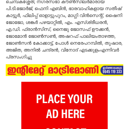
ചെമ്പകശ്ശേരി, നഗരസഭാ കൗൺസിലർമാരായ
പി.ടി.ജോർജ്, ഫെനി എബിൻ, ഭാരവാഹികളായ സതീഷ്
കാട്ടൂർ, ഫിലിപ്പ് ഓളാട്ടുപുറം, മാഗ്ഗി വിൻസെന്റ്, ഷൈനി
ജോജോ, ശങ്കർ പഴയാറ്റിൽ, എം. എസ്ശ്രീധരൻ,
എ.ഡി. ഫ്രാൻസിസ്, നൈജു ജോസഫ് ഊക്കൻ,
ജോമോൻ ജോൺസൺ, അഷറഫ് പാലിയംതാഴത്ത,
ജോൺസൻ കോക്കാട്ട്, പോൾ നെരേപറമ്പിൽ, തുഷാര,
അജിത, അനിൽ ചന്ദ്രൻ, വിനോദ് എടക്കുളംഎന്നിവർ
പ്രസംഗിച്ചു