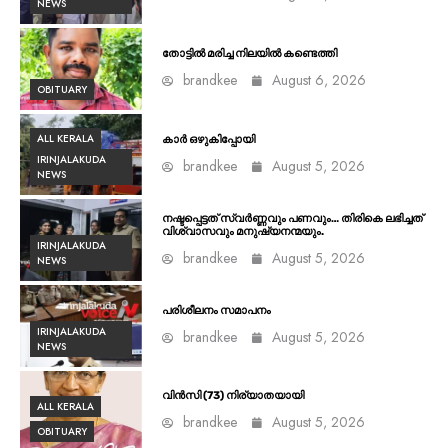
NEWS
തോട്ടിൽ മരിച്ച നിലയിൽ കണ്ടെത്തി
brandkee
August 6, 2026
OBITUARY
ALL KERALA
കാർ ഒഴുകിപ്പോയി
IRINJALAKUDA
brandkee
August 5, 2026
NEWS
നഷ്ടപ്പെട്ടത് സ്വർണ്ണവും പണവും… തിരികെ ലഭിച്ചത്
വിശ്വാസവും മനുഷ്യനന്മയും.
IRINJALAKUDA
brandkee
August 5, 2026
NEWS
പരിശീലനം സമാപനം
IRINJALAKUDA
brandkee
August 5, 2026
NEWS
വിൻസി (73) നിര്യാതയായി
ALL KERALA
brandkee
August 5, 2026
OBITUARY