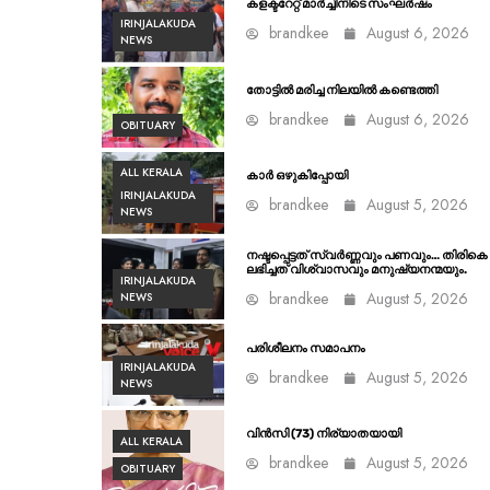
കളക്ടറേറ്റ് മാർച്ചിനിടെ സംഘർഷം
IRINJALAKUDA
brandkee
August 6, 2026
NEWS
തോട്ടിൽ മരിച്ച നിലയിൽ കണ്ടെത്തി
brandkee
August 6, 2026
OBITUARY
ALL KERALA
കാർ ഒഴുകിപ്പോയി
IRINJALAKUDA
brandkee
August 5, 2026
NEWS
നഷ്ടപ്പെട്ടത് സ്വർണ്ണവും പണവും… തിരികെ
ലഭിച്ചത് വിശ്വാസവും മനുഷ്യനന്മയും.
IRINJALAKUDA
brandkee
August 5, 2026
NEWS
പരിശീലനം സമാപനം
IRINJALAKUDA
brandkee
August 5, 2026
NEWS
വിൻസി (73) നിര്യാതയായി
ALL KERALA
brandkee
August 5, 2026
OBITUARY