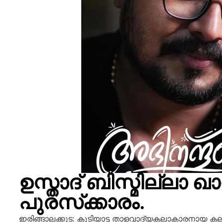
ഉസ്താദ് ബിസ്മില്ലാ ഖാ
പുരസ്‌ക്കാരം.
ഇരിങ്ങാലക്കുട: കൂടിയാട്ട താളവാദ്യകലാകാരനായ കലാമ