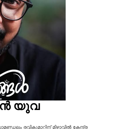
ന്‍ യുവ
ണ്ഡലം രവികുമാറിന് മിഴാവില്‍ കേന്ദ്ര