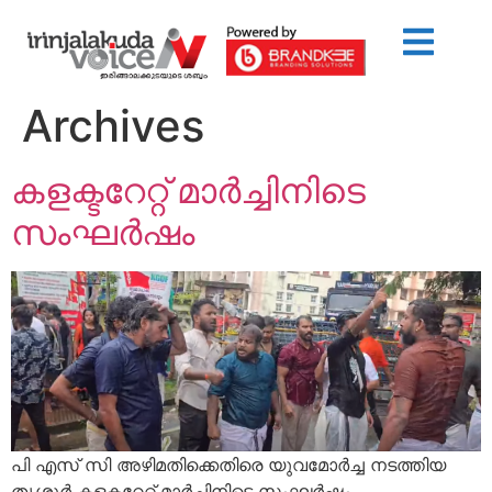
Archives
കളക്ടറേറ്റ് മാർച്ചിനിടെ
സംഘർഷം
പി എസ് സി അഴിമതിക്കെതിരെ യുവമോർച്ച നടത്തിയ
തൃശ്ശൂർ കളക്ടറേറ്റ് മാർച്ചിനിടെ സംഘർഷം