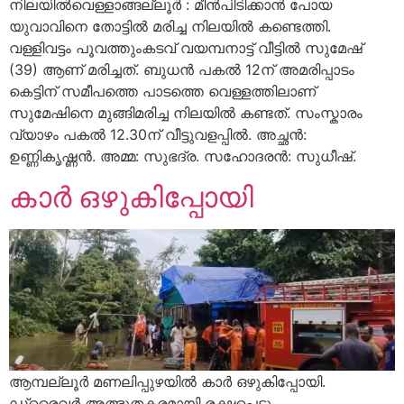
നിലയിൽവെള്ളാങ്ങല്ലൂർ : മീൻപിടിക്കാൻ പോയ
യുവാവിനെ തോട്ടിൽ മരിച്ച നിലയിൽ കണ്ടെത്തി.
വള്ളിവട്ടം പൂവത്തുംകടവ് വയമ്പനാട്ട് വീട്ടിൽ സുമേഷ്
(39) ആണ് മരിച്ചത്. ബുധൻ പകൽ 12ന്‌ അമരിപ്പാടം
കെട്ടിന് സമീപത്തെ പാടത്തെ വെള്ളത്തിലാണ്‌
സുമേഷിനെ മുങ്ങിമരിച്ച നിലയിൽ കണ്ടത്‌. സംസ്കാരം
വ്യാഴം പകൽ 12.30ന് വീട്ടുവളപ്പിൽ. അച്ഛൻ:
ഉണ്ണികൃഷ്ണൻ. അമ്മ: സുഭദ്ര. സഹോദരൻ: സുധീഷ്.
കാർ ഒഴുകിപ്പോയി
ആമ്പല്ലൂർ മണലിപ്പുഴയിൽ കാർ ഒഴുകിപ്പോയി.
ഡ്രൈവർ അത്ഭുതകരമായി രക്ഷപ്പെട്ടു.