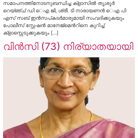
സമാപനത്തിനോടനുബന്ധിച്ച ക്ളാസിൽ തൃശൂർ
റെയ്ഞ്ച് ഡി െഎ ജി, ശ്രീ. ടി നാരായണൻ െഎ പി
എസ് സബ് ഇൻസപ്കടർമാരുമായി സംവദിക്കുകയും
പോലീസ് സ്റ്റേഷൻ മാനേജ്മെൻറിനെ കുറിച്ച്
ക്ളാസ്സെടുക്കുകയും […]
വിൻസി (73) നിര്യാതയായി