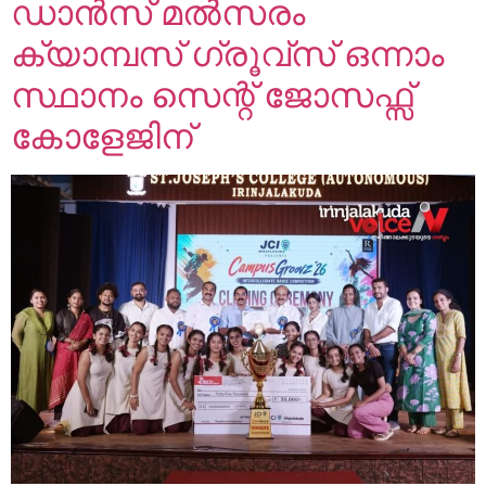
ഡാൻസ് മൽസരം
ക്യാമ്പസ് ഗ്രൂവ്സ് ഒന്നാം
സ്ഥാനം സെന്റ് ജോസഫ്സ്
കോളേജിന്