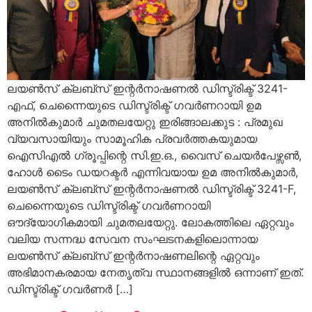
ലയൺസ് ക്ലബ്സ് ഇന്റർനാഷണൽ ഡിസ്ട്രിക്ട് 3241-
എഫ്, ചെന്നൈയുടെ ഡിസ്ട്രിക്ട് ഗവർണറായി ഉമ
അനിൽകുമാർ ചുമതലയേറ്റു ഇരിങ്ങാലക്കുട : പ്രമുഖ
വ്യവസായിയും സാമൂഹിക പ്രവർത്തകയുമായ
ഐസിഎൽ ഗ്രൂപ്പിന്റെ സി.ഇ.ഒ., വൈസ് ചെയർപേഴ്സൺ,
ഹോൾ ടൈം ഡയറക്ടർ എന്നിവയായ ഉമ അനിൽകുമാർ,
ലയൺസ് ക്ലബ്സ് ഇന്റർനാഷണൽ ഡിസ്ട്രിക്ട് 3241-F,
ചെന്നൈയുടെ ഡിസ്ട്രിക്ട് ഗവർണറായി
ഔദ്യോഗികമായി ചുമതലയേറ്റു. ലോകത്തിലെ ഏറ്റവും
വലിയ സന്നദ്ധ സേവന സംഘടനകളിലൊന്നായ
ലയൺസ് ക്ലബ്സ് ഇന്റർനാഷണലിന്റെ ഏറ്റവും
അഭിമാനകരമായ നേതൃത്വ സ്ഥാനങ്ങളിൽ ഒന്നാണ് ഇത്.
ഡിസ്ട്രിക്ട് ഗവർണർ […]