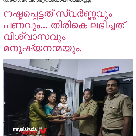
നഷ്ടപ്പെട്ടത് സ്വർണ്ണവും
പണവും… തിരികെ ലഭിച്ചത്
വിശ്വാസവും
മനുഷ്യനന്മയും.