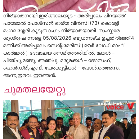
നിര്യാതനായി ഇരിങ്ങാലക്കുട:- അരിപ്പാലം ചിറയത്ത്
പായമ്മൽ പോൾസൻ ഭാര്യ വിൻസി (73) കൊരട്ടി
മംഗലശ്ശേരി കുടുബാംഗം നിര്യാതയായി. സംസ്കാര
ശുശ്രുഷ നാളെ 05/08/2026 ബുധനാഴ്ച ഉച്ചതിരിഞ്ഞ് 4
മണിക്ക് അരിപ്പാലം സെന്റ്.മേരീസ്‌ (ഔർ ലേഡി ഓഫ്
കാർമ്മൽ ) ദേവാലയ സെമിത്തേരിയിൽ. മക്കൾ –
പിഞ്ചു,മഞ്ജു, അഞ്ചു. മരുമക്കൾ – ജോസഫ്,
ഹെൻഡ്രി,എബി. പേരക്കുട്ടികൾ – പോൾ,തെരേസ,
അന്ന,ഈവ, ഈത്തൻ.
ചുമതലയേറ്റു