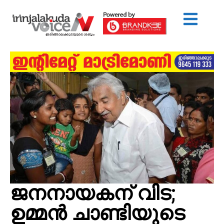
ജനനായകന് വിട;
ഉമ്മൻ ചാണ്ടിയുടെ