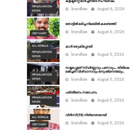
കളക്ടറേറ്റ് മാർച്ചിനിടെ സംഘർഷം
IRINJALAKUDA
brandkee
August 6, 2026
NEWS
തോട്ടിൽ മരിച്ച നിലയിൽ കണ്ടെത്തി
brandkee
August 6, 2026
OBITUARY
ALL KERALA
കാർ ഒഴുകിപ്പോയി
IRINJALAKUDA
brandkee
August 5, 2026
NEWS
നഷ്ടപ്പെട്ടത് സ്വർണ്ണവും പണവും… തിരികെ
ലഭിച്ചത് വിശ്വാസവും മനുഷ്യനന്മയും.
IRINJALAKUDA
brandkee
August 5, 2026
NEWS
പരിശീലനം സമാപനം
IRINJALAKUDA
brandkee
August 5, 2026
NEWS
വിൻസി (73) നിര്യാതയായി
ALL KERALA
brandkee
August 5, 2026
OBITUARY