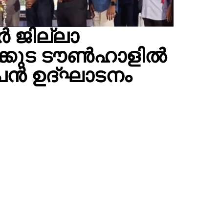
്‍ ജില്ലാ
കുട ടൗണ്‍ഹാളില്‍
പന്‍ ഉദ്ഘാടനം