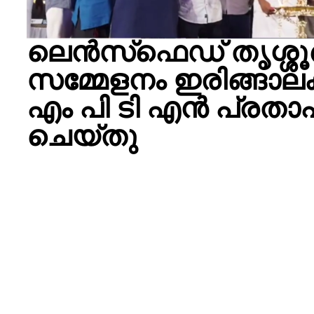
ലെന്‍സ്‌ഫെഡ് തൃശ്ശൂര
സമ്മേളനം ഇരിങ്ങാലക്
എം പി ടി എന്‍ പ്രതാ
ചെയ്തു