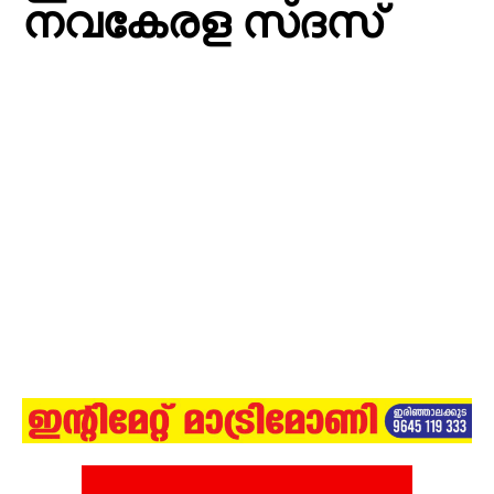
നവകേരള സദസ്