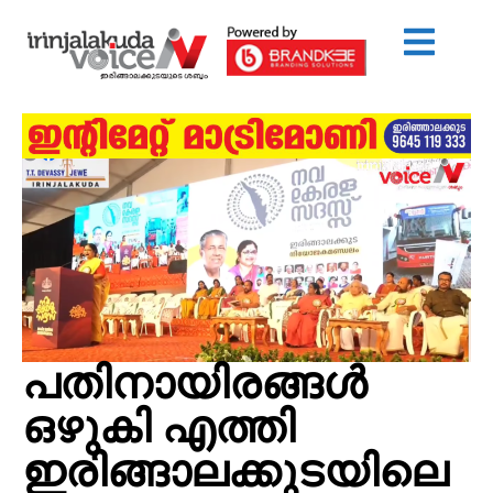
പതിനായിരങ്ങൾ
ഒഴുകി എത്തി
ഇരിങ്ങാലക്കുടയിലെ