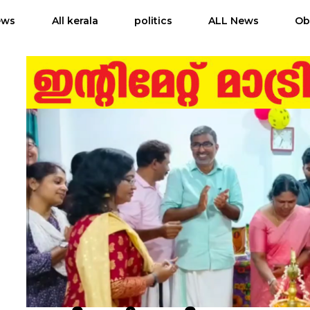
ews
All kerala
politics
ALL News
Ob