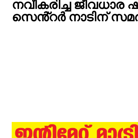
നവീകരിച്ച ജീവധാര ഷീ
സെൻ്റർ നാടിന് സമർപ്പ