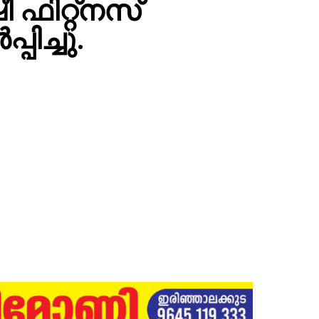
 ഫിറ്റ്നസ്
ിച്ചു.