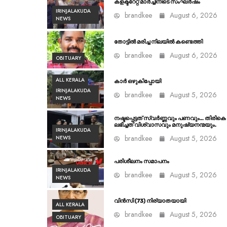
കളക്ടറേറ്റ് മാർച്ചിനിടെ സംഘർഷം
IRINJALAKUDA
brandkee
August 6, 2026
NEWS
തോട്ടിൽ മരിച്ച നിലയിൽ കണ്ടെത്തി
brandkee
August 6, 2026
OBITUARY
ALL KERALA
കാർ ഒഴുകിപ്പോയി
IRINJALAKUDA
brandkee
August 5, 2026
NEWS
നഷ്ടപ്പെട്ടത് സ്വർണ്ണവും പണവും… തിരികെ
ലഭിച്ചത് വിശ്വാസവും മനുഷ്യനന്മയും.
IRINJALAKUDA
brandkee
August 5, 2026
NEWS
പരിശീലനം സമാപനം
IRINJALAKUDA
brandkee
August 5, 2026
NEWS
വിൻസി (73) നിര്യാതയായി
ALL KERALA
brandkee
August 5, 2026
OBITUARY