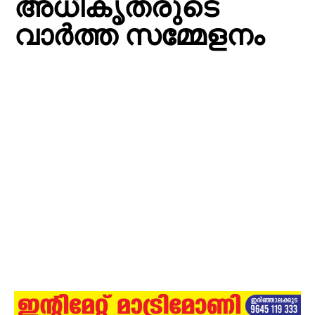
അധികൃതരുടെ
വാർത്ത സമ്മേളനം