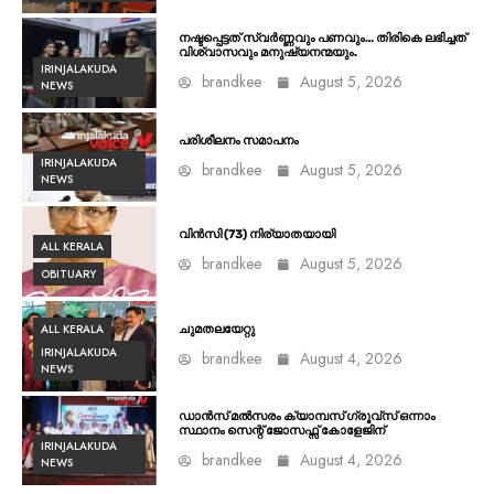
നഷ്ടപ്പെട്ടത് സ്വർണ്ണവും പണവും… തിരികെ ലഭിച്ചത്
വിശ്വാസവും മനുഷ്യനന്മയും.
IRINJALAKUDA
brandkee
August 5, 2026
NEWS
പരിശീലനം സമാപനം
IRINJALAKUDA
brandkee
August 5, 2026
NEWS
വിൻസി (73) നിര്യാതയായി
ALL KERALA
brandkee
August 5, 2026
OBITUARY
ALL KERALA
ചുമതലയേറ്റു
IRINJALAKUDA
brandkee
August 4, 2026
NEWS
ഡാൻസ് മൽസരം ക്യാമ്പസ് ഗ്രൂവ്സ് ഒന്നാം
സ്ഥാനം സെന്റ് ജോസഫ്സ് കോളേജിന്
IRINJALAKUDA
brandkee
August 4, 2026
NEWS