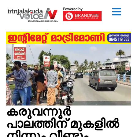
കരുവന്നൂർ
പാലത്തിന് മുകളിൽ
നിന്നും വീണ്ടും