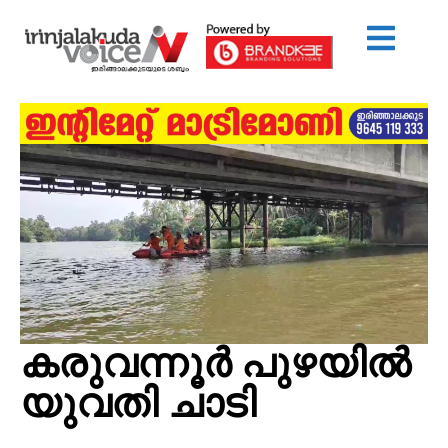
കരുവന്നൂർ പുഴയിൽ
യുവതി ചാടി