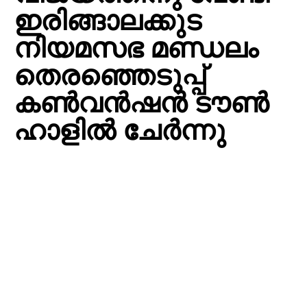
ഇരിങ്ങാലക്കുട
നിയമസഭ മണ്ഡലം
തെരഞ്ഞെടുപ്പ്
കൺവൻഷൻ ടൗൺ
ഹാളിൽ ചേർന്നു