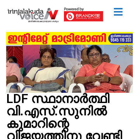
LDF സ്ഥാനാർത്ഥി
വി.എസ്.സുനിൽ
കുമാറിന്റെ
വിജയത്തിനു വേണ്ടി