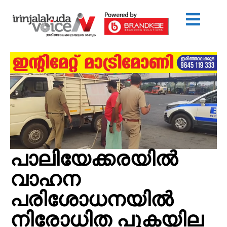
പാലിയേക്കരയിൽ
വാഹന
പരിശോധനയിൽ
നിരോധിത പുകയില