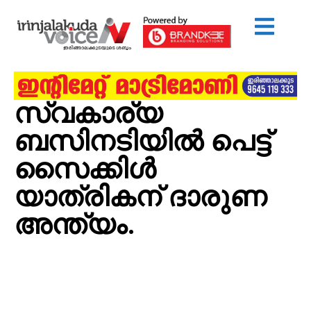
സ്വകാര്യ
ബസിനടിയിൽ പെട്ട്
സൈക്കിൾ
യാത്രികന് ദാരുണ
അന്ത്യം.