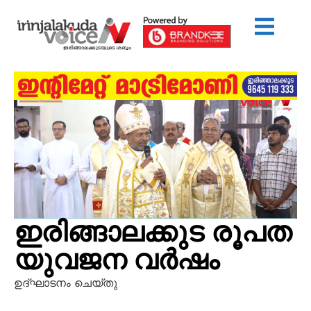
ഇരിങ്ങാലക്കുട രൂപത
യുവജന വര്‍ഷം
ഉദ്ഘാടനം ചെയ്തു