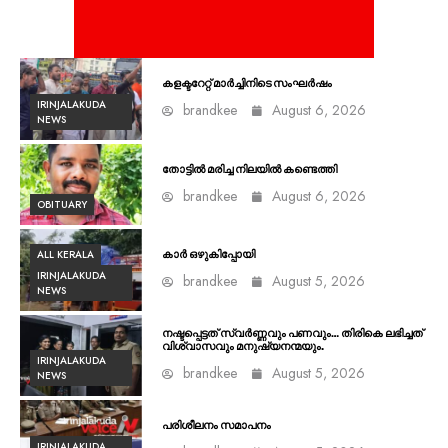
കളക്ടറേറ്റ് മാർച്ചിനിടെ സംഘർഷം
IRINJALAKUDA
brandkee
August 6, 2026
NEWS
തോട്ടിൽ മരിച്ച നിലയിൽ കണ്ടെത്തി
brandkee
August 6, 2026
OBITUARY
ALL KERALA
കാർ ഒഴുകിപ്പോയി
IRINJALAKUDA
brandkee
August 5, 2026
NEWS
നഷ്ടപ്പെട്ടത് സ്വർണ്ണവും പണവും… തിരികെ ലഭിച്ചത്
വിശ്വാസവും മനുഷ്യനന്മയും.
IRINJALAKUDA
brandkee
August 5, 2026
NEWS
പരിശീലനം സമാപനം
IRINJALAKUDA