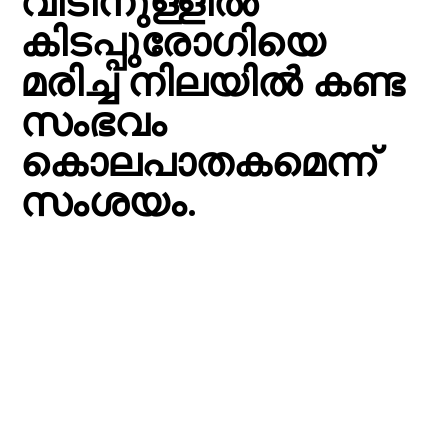
വീടിനുള്ളിൽ
കിടപ്പുരോഗിയെ
മരിച്ച നിലയിൽ കണ്ട
സംഭവം
കൊലപാതകമെന്ന്
സംശയം.