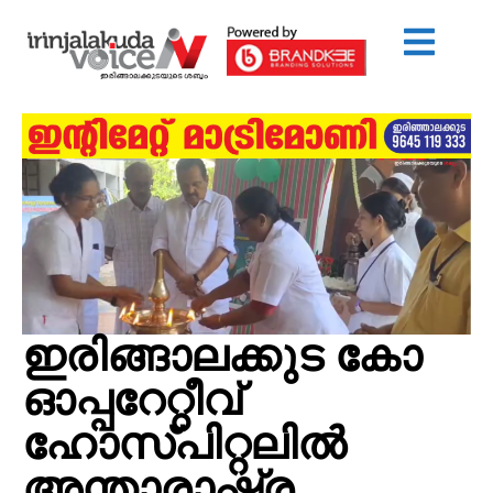
ഇരിങ്ങാലക്കുട കോ
ഓപ്പറേറ്റീവ്
ഹോസ്പിറ്റലില്‍
അന്താരാഷ്ട്ര