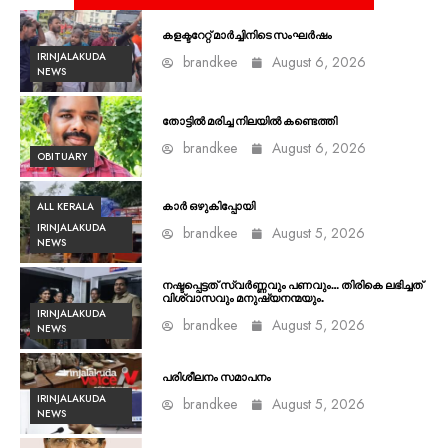
കളക്ടറേറ്റ് മാർച്ചിനിടെ സംഘർഷം
IRINJALAKUDA
brandkee
August 6, 2026
NEWS
തോട്ടിൽ മരിച്ച നിലയിൽ കണ്ടെത്തി
brandkee
August 6, 2026
OBITUARY
ALL KERALA
കാർ ഒഴുകിപ്പോയി
IRINJALAKUDA
brandkee
August 5, 2026
NEWS
നഷ്ടപ്പെട്ടത് സ്വർണ്ണവും പണവും… തിരികെ ലഭിച്ചത്
വിശ്വാസവും മനുഷ്യനന്മയും.
IRINJALAKUDA
brandkee
August 5, 2026
NEWS
പരിശീലനം സമാപനം
IRINJALAKUDA
brandkee
August 5, 2026
NEWS