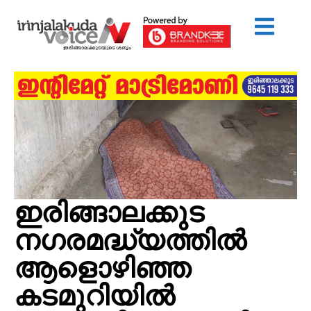
ഇരിങ്ങാലക്കുട
നഗരമദ്ധ്യത്തില്‍
ആളൊഴിഞ്ഞ
കടമുറിയില്‍