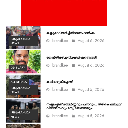
കളക്ടറേറ്റ് മാർച്ചിനിടെ സംഘർഷം
IRINJALAKUDA
brandkee
August 6, 2026
NEWS
തോട്ടിൽ മരിച്ച നിലയിൽ കണ്ടെത്തി
brandkee
August 6, 2026
OBITUARY
ALL KERALA
കാർ ഒഴുകിപ്പോയി
IRINJALAKUDA
brandkee
August 5, 2026
NEWS
നഷ്ടപ്പെട്ടത് സ്വർണ്ണവും പണവും… തിരികെ ലഭിച്ചത്
വിശ്വാസവും മനുഷ്യനന്മയും.
IRINJALAKUDA
brandkee
August 5, 2026
NEWS