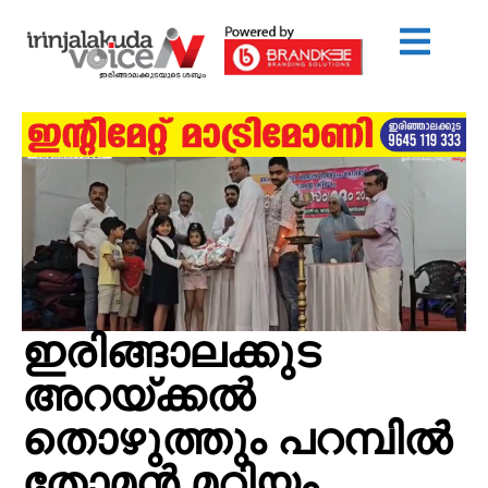
ഇരിങ്ങാലക്കുട
അറയ്ക്കൽ
തൊഴുത്തും പറമ്പിൽ
തോമൻ മറിയം