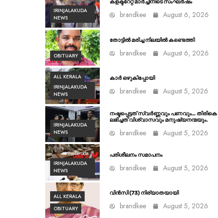
കളക്ടറേറ്റ് മാർച്ചിനിടെ സംഘർഷം
IRINJALAKUDA
brandkee
August 6, 2026
NEWS
തോട്ടിൽ മരിച്ച നിലയിൽ കണ്ടെത്തി
brandkee
August 6, 2026
OBITUARY
ALL KERALA
കാർ ഒഴുകിപ്പോയി
IRINJALAKUDA
brandkee
August 5, 2026
NEWS
നഷ്ടപ്പെട്ടത് സ്വർണ്ണവും പണവും… തിരികെ
ലഭിച്ചത് വിശ്വാസവും മനുഷ്യനന്മയും.
IRINJALAKUDA
brandkee
August 5, 2026
NEWS
പരിശീലനം സമാപനം
IRINJALAKUDA
brandkee
August 5, 2026
NEWS
വിൻസി (73) നിര്യാതയായി
ALL KERALA
brandkee
August 5, 2026
OBITUARY