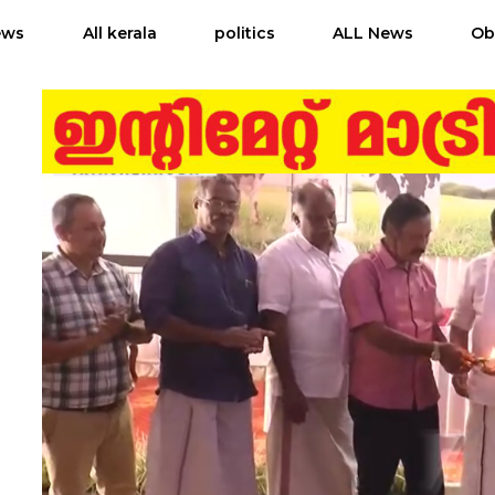
ews
All kerala
politics
ALL News
Ob