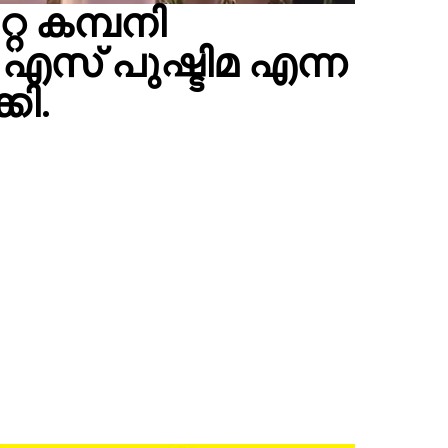
റ കമ്പനി
എസ് പുഷ്ടിമ എന്ന
കി.