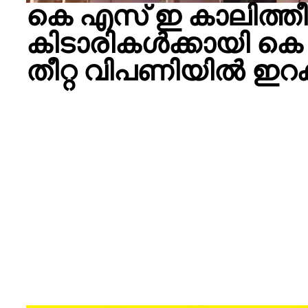
കെ എസ് ഇ കാലിത്തീറ്
കിടാരികൾക്കായി കെ 
തീറ്റ വിപണിയിൽ ഇറക്