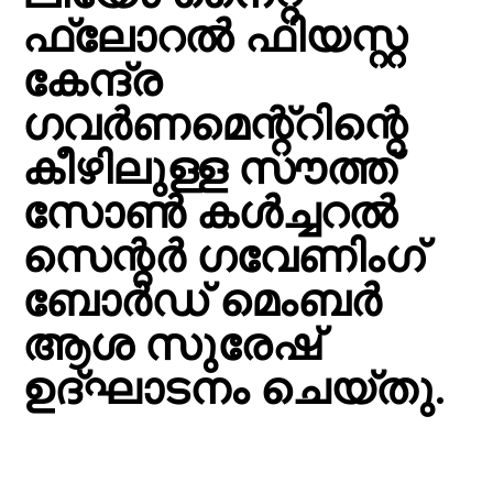
ഫ്‌ലോറല്‍ ഫിയസ്റ്റ
കേന്ദ്ര
ഗവര്‍ണമെന്റ്റിന്റെ
കീഴിലുള്ള സൗത്ത്
സോണ്‍ കള്‍ച്ചറല്‍
സെന്റര്‍ ഗവേണിംഗ്
ബോര്‍ഡ് മെംബര്‍
ആശ സുരേഷ്
ഉദ്ഘാടനം ചെയ്തു.