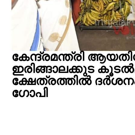
കേന്ദ്രമന്ത്രി ആയത
ഇരിങ്ങാലക്കുട കൂട
ക്ഷേത്രത്തിൽ ദർശന
ഗോപി