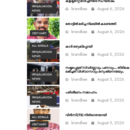
കളക്ടറേറ്റ് മാർച്ചിനിടെ സംഘർഷം
IRINJALAKUDA
brandkee
August 6, 2026
NEWS
തോട്ടിൽ മരിച്ച നിലയിൽ കണ്ടെത്തി
brandkee
August 6, 2026
OBITUARY
ALL KERALA
കാർ ഒഴുകിപ്പോയി
IRINJALAKUDA
brandkee
August 5, 2026
NEWS
നഷ്ടപ്പെട്ടത് സ്വർണ്ണവും പണവും… തിരികെ
ലഭിച്ചത് വിശ്വാസവും മനുഷ്യനന്മയും.
IRINJALAKUDA
brandkee
August 5, 2026
NEWS
പരിശീലനം സമാപനം
IRINJALAKUDA
brandkee
August 5, 2026
NEWS
വിൻസി (73) നിര്യാതയായി
ALL KERALA
brandkee
August 5, 2026
OBITUARY