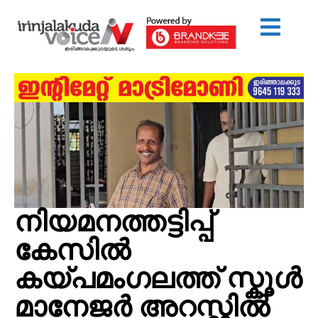
നിയമനത്തട്ടിപ്പ്
കേസിൽ
കയ്പമംഗലത്ത് സ്കൂൾ
മാനേജർ അറസ്റ്റിൽ