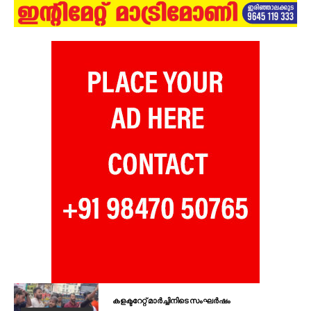
കളക്ടറേറ്റ് മാർച്ചിനിടെ സംഘർഷം