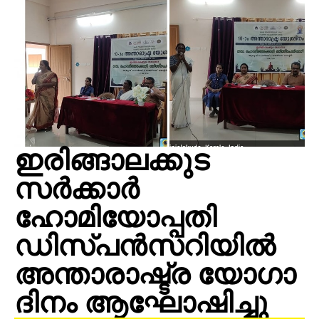
ഇരിങ്ങാലക്കുട
സർക്കാർ
ഹോമിയോപ്പതി
ഡിസ്പൻസറിയിൽ
അന്താരാഷ്ട്ര യോഗാ
ദിനം ആഘോഷിച്ചു