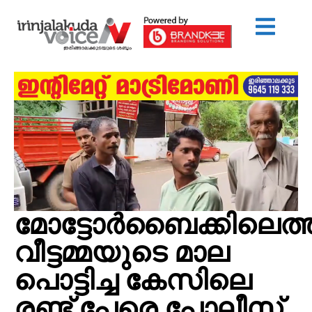
മോട്ടോര്‍ബൈക്കിലെത്
വീട്ടമ്മയുടെ മാല
പൊട്ടിച്ച കേസിലെ
രണ്ട് പേരെ പോലീസ്