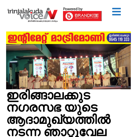
ഇരിങ്ങാലക്കുട
നഗരസഭ യുടെ
ആദാമുഖ്യത്തിൽ
നടന്ന ഞാറ്റുവേല