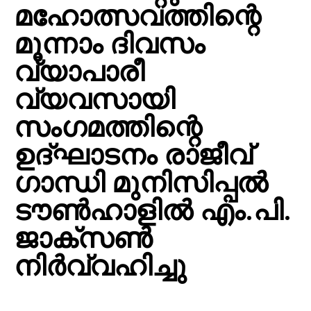
മഹോത്സവത്തിന്റെ
മൂന്നാം ദിവസം
വ്യാപാരീ
വ്യവസായി
സംഗമത്തിന്റെ
ഉദ്ഘാടനം രാജീവ്
ഗാന്ധി മുനിസിപ്പൽ
ടൗൺഹാളിൽ എം.പി.
ജാക്സൺ
നിർവ്വഹിച്ചു