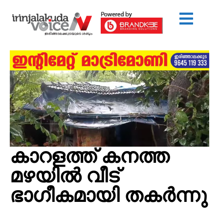
കാറളത്ത് കനത്ത
മഴയിൽ വീട്
ഭാഗീകമായി തകർന്നു