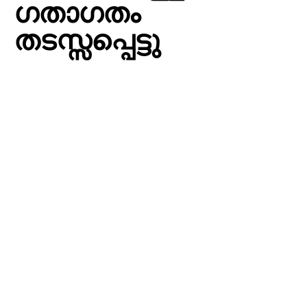
ഗതാഗതം
തടസ്സപ്പെട്ടു