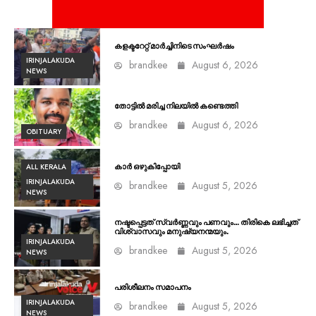
കളക്ടറേറ്റ് മാർച്ചിനിടെ സംഘർഷം
IRINJALAKUDA
brandkee
August 6, 2026
NEWS
തോട്ടിൽ മരിച്ച നിലയിൽ കണ്ടെത്തി
brandkee
August 6, 2026
OBITUARY
ALL KERALA
കാർ ഒഴുകിപ്പോയി
IRINJALAKUDA
brandkee
August 5, 2026
NEWS
നഷ്ടപ്പെട്ടത് സ്വർണ്ണവും പണവും… തിരികെ ലഭിച്ചത്
വിശ്വാസവും മനുഷ്യനന്മയും.
IRINJALAKUDA
brandkee
August 5, 2026
NEWS
പരിശീലനം സമാപനം
IRINJALAKUDA
brandkee
August 5, 2026
NEWS