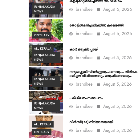
കളക്ടറേറ്റ് മാർച്ചിനിടെ സംഘർഷം
IRINJALAKUDA
brandkee
August 6, 2026
NEWS
തോട്ടിൽ മരിച്ച നിലയിൽ കണ്ടെത്തി
brandkee
August 6, 2026
OBITUARY
ALL KERALA
കാർ ഒഴുകിപ്പോയി
IRINJALAKUDA
brandkee
August 5, 2026
NEWS
നഷ്ടപ്പെട്ടത് സ്വർണ്ണവും പണവും… തിരികെ
ലഭിച്ചത് വിശ്വാസവും മനുഷ്യനന്മയും.
IRINJALAKUDA
brandkee
August 5, 2026
NEWS
പരിശീലനം സമാപനം
IRINJALAKUDA
brandkee
August 5, 2026
NEWS
വിൻസി (73) നിര്യാതയായി
ALL KERALA
brandkee
August 5, 2026
OBITUARY