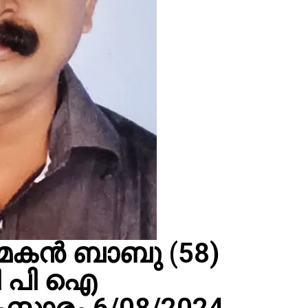
 മകൻ ബാബു (58)
സി പി ഐ