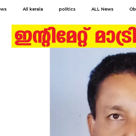
ews
All kerala
politics
ALL News
Ob