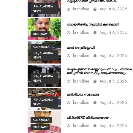
കളക്ടറേറ്റ് മാർച്ചിനിടെ സംഘർഷം
IRINJALAKUDA
brandkee
August 6, 2026
NEWS
തോട്ടിൽ മരിച്ച നിലയിൽ കണ്ടെത്തി
brandkee
August 6, 2026
OBITUARY
ALL KERALA
കാർ ഒഴുകിപ്പോയി
IRINJALAKUDA
brandkee
August 5, 2026
NEWS
നഷ്ടപ്പെട്ടത് സ്വർണ്ണവും പണവും… തിരികെ
ലഭിച്ചത് വിശ്വാസവും മനുഷ്യനന്മയും.
IRINJALAKUDA
brandkee
August 5, 2026
NEWS
പരിശീലനം സമാപനം
IRINJALAKUDA
brandkee
August 5, 2026
NEWS
വിൻസി (73) നിര്യാതയായി
ALL KERALA
brandkee
August 5, 2026
OBITUARY