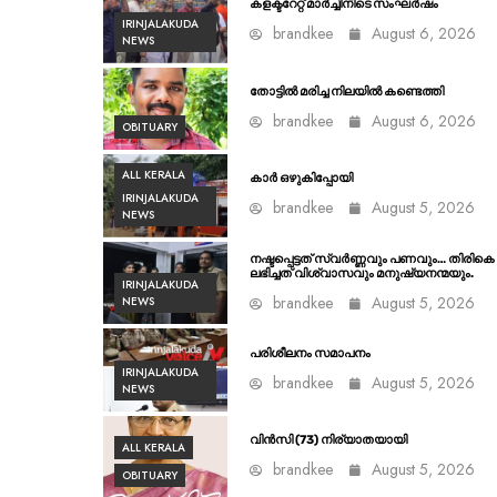
കളക്ടറേറ്റ് മാർച്ചിനിടെ സംഘർഷം
IRINJALAKUDA
brandkee
August 6, 2026
NEWS
തോട്ടിൽ മരിച്ച നിലയിൽ കണ്ടെത്തി
brandkee
August 6, 2026
OBITUARY
ALL KERALA
കാർ ഒഴുകിപ്പോയി
IRINJALAKUDA
brandkee
August 5, 2026
NEWS
നഷ്ടപ്പെട്ടത് സ്വർണ്ണവും പണവും… തിരികെ
ലഭിച്ചത് വിശ്വാസവും മനുഷ്യനന്മയും.
IRINJALAKUDA
brandkee
August 5, 2026
NEWS
പരിശീലനം സമാപനം
IRINJALAKUDA
brandkee
August 5, 2026
NEWS
വിൻസി (73) നിര്യാതയായി
ALL KERALA
brandkee
August 5, 2026
OBITUARY