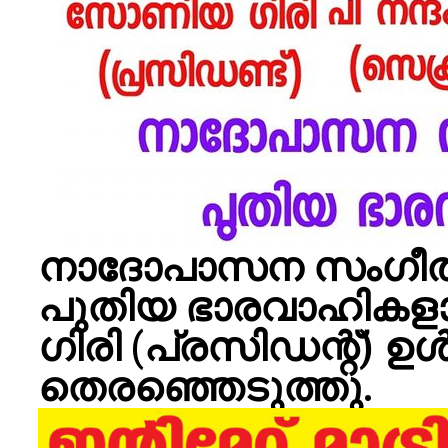
നാദോപാസന സംഗീ
പുതിയ ഭാരവാഹിക
ഗിരി (പ്രസിഡന്റ്) ഉ
തെരഞ്ഞെടുത്തു.