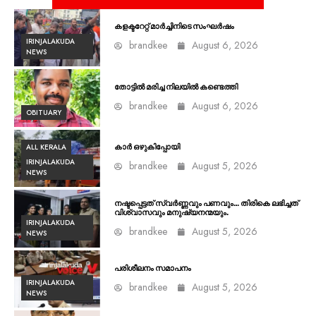
കളക്ടറേറ്റ് മാർച്ചിനിടെ സംഘർഷം
IRINJALAKUDA
brandkee
August 6, 2026
NEWS
തോട്ടിൽ മരിച്ച നിലയിൽ കണ്ടെത്തി
brandkee
August 6, 2026
OBITUARY
ALL KERALA
കാർ ഒഴുകിപ്പോയി
IRINJALAKUDA
brandkee
August 5, 2026
NEWS
നഷ്ടപ്പെട്ടത് സ്വർണ്ണവും പണവും… തിരികെ ലഭിച്ചത്
വിശ്വാസവും മനുഷ്യനന്മയും.
IRINJALAKUDA
brandkee
August 5, 2026
NEWS
പരിശീലനം സമാപനം
IRINJALAKUDA
brandkee
August 5, 2026
NEWS