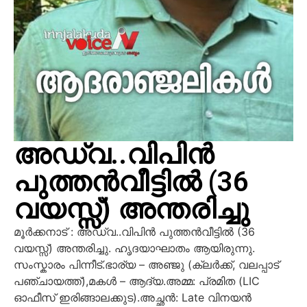
അഡ്വ..വിപിൻ
പുത്തൻവീട്ടിൽ (36
വയസ്സ്) അന്തരിച്ചു
മൂർക്കനാട് : അഡ്വ..വിപിൻ പുത്തൻവീട്ടിൽ (36
വയസ്സ്) അന്തരിച്ചു. ഹൃദയാഘാതം ആയിരുന്നു.
സംസ്കാരം പിന്നീട്.ഭാര്യ – അഞ്ജു (ക്ലർക്ക്, വലപ്പാട്
പഞ്ചായത്ത്),മകൾ – ആദ്യ.അമ്മ: പ്രമിത (LIC
ഓഫീസ് ഇരിങ്ങാലക്കുട).അച്ഛൻ: Late വിനയൻ