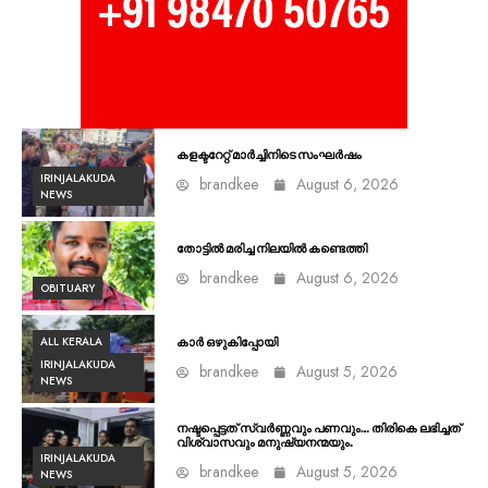
കളക്ടറേറ്റ് മാർച്ചിനിടെ സംഘർഷം
IRINJALAKUDA
brandkee
August 6, 2026
NEWS
തോട്ടിൽ മരിച്ച നിലയിൽ കണ്ടെത്തി
brandkee
August 6, 2026
OBITUARY
ALL KERALA
കാർ ഒഴുകിപ്പോയി
IRINJALAKUDA
brandkee
August 5, 2026
NEWS
നഷ്ടപ്പെട്ടത് സ്വർണ്ണവും പണവും… തിരികെ ലഭിച്ചത്
വിശ്വാസവും മനുഷ്യനന്മയും.
IRINJALAKUDA
brandkee
August 5, 2026
NEWS