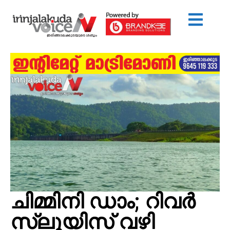
ചിമ്മിനി ഡാം; റിവർ
സ്ലുയിസ് വഴി