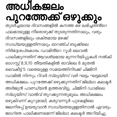
അധികജലം
പുറത്തേക്ക് ഒഴുക്കും
തുടർച്ചയായ ദിവസങ്ങളിൽ കനത്ത മഴ ലഭിച്ചതിൻ്റെ
ഫലമായുള്ള നീരൊഴുക്ക് തുടരുന്നതിനാലും, വരും
ദിവസങ്ങളിലും ശക്തമായ മഴക്ക്
സാധ്യയുള്ളതിനാലും ഓറഞ്ച് ബുക്കിലെ
നിർദ്ദേശപ്രകാരം ഡാമിൻ്റെ റൂൾ ലെവൽ
പാലിക്കുന്നതിന് ആവശ്യമായ മുന്നറിയിപ്പുകൾ നൽകി
ഓഗസ്റ്റ് 8,9,10 തീയതികളിൽ രാവിലെ 8 മുതൽ
വൈകീട്ട് 5 വരെയുള്ള സമയത്തിനിടക്ക് ചിമ്മിനി
ഡാമിൽ നിന്നും റിവർ സ്ലുയിസ് വഴി ഘട്ടം ഘട്ടമായി
അധികജലം പുറത്തേക്ക് ഒഴുക്കുന്നതിന് ജില്ലാ കലക്ടർ
അർജുൻ പാണ്ഡ്യൻ ഉത്തരവിട്ടു. ചിമ്മിനി ഡാമിലെ
സ്ലുയിസ് വാൽവ് തുറക്കുന്നതുമൂലം അധികജലം
ഒഴുകിവന്ന് കുറുമാലി, കരുവന്നൂർ പുഴകളിലെ
ജലനിരപ്പ് ഉയരുവാൻ സാധ്യതയുള്ളതിനാൽ ഏവരും
ജാഗ്രത പാലിക്കണമെന്ന് ജില്ലാ കലക്ടർ അറിയിച്ചു.