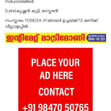
സഹോദരങ്ങൾ.
(Late)കൃഷ്ണൻ കുട്ടി, ഭാസ്കരൻ
സംസ്കാരം 11/08/24 ന് ഞായർ ഉച്ചയ്ക്ക് 12 മണിക്ക്
വീട്ടുവളപ്പിൽ.