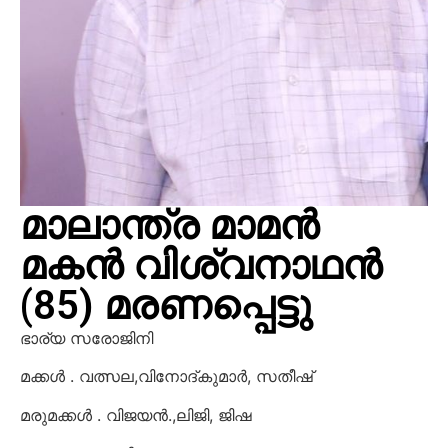
മാലാന്ത്ര മാമൻ
മകൻ വിശ്വനാഥൻ
(85) മരണപ്പെട്ടു
ഭാര്യ സരോജിനി
മക്കൾ . വത്സല,വിനോദ്കുമാർ, സതീഷ്
മരുമക്കൾ . വിജയൻ.,ലിജി, ജിഷ