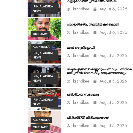
കളക്ടറേറ്റ് മാർച്ചിനിടെ സംഘർഷം
IRINJALAKUDA
brandkee
August 6, 2026
NEWS
തോട്ടിൽ മരിച്ച നിലയിൽ കണ്ടെത്തി
brandkee
August 6, 2026
OBITUARY
ALL KERALA
കാർ ഒഴുകിപ്പോയി
IRINJALAKUDA
brandkee
August 5, 2026
NEWS
നഷ്ടപ്പെട്ടത് സ്വർണ്ണവും പണവും… തിരികെ
ലഭിച്ചത് വിശ്വാസവും മനുഷ്യനന്മയും.
IRINJALAKUDA
brandkee
August 5, 2026
NEWS
പരിശീലനം സമാപനം
IRINJALAKUDA
brandkee
August 5, 2026
NEWS
വിൻസി (73) നിര്യാതയായി
ALL KERALA
brandkee
August 5, 2026
OBITUARY