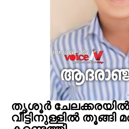
തൃശൂർ ചേലക്കരയിൽ 
വീട്ടിനുള്ളിൽ തൂങ്ങി