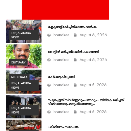
കളക്ടറേറ്റ് മാർച്ചിനിടെ സംഘർഷം
IRINJALAKUDA
brandkee
August 6, 2026
NEWS
തോട്ടിൽ മരിച്ച നിലയിൽ കണ്ടെത്തി
brandkee
August 6, 2026
OBITUARY
ALL KERALA
കാർ ഒഴുകിപ്പോയി
IRINJALAKUDA
brandkee
August 5, 2026
NEWS
നഷ്ടപ്പെട്ടത് സ്വർണ്ണവും പണവും… തിരികെ ലഭിച്ചത്
വിശ്വാസവും മനുഷ്യനന്മയും.
IRINJALAKUDA
brandkee
August 5, 2026
NEWS
പരിശീലനം സമാപനം