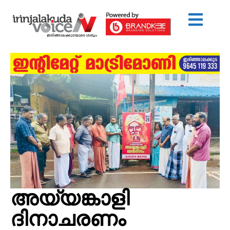
അയ്യങ്കാളി
ദിനാചരണം