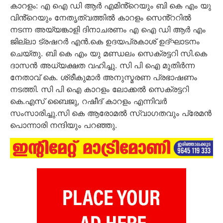
കാറളം: എ ഐ ഡി ആർ എമിൻ്റെയും ബി കെ എം യു
വിൻ്റെയും നേതൃത്വത്തിൽ കാറളം സെൻ്ററിൽ
നടന്ന അയ്യങ്കാളി ദിനാചരണം എ ഐ ഡി ആർ എം
ജില്ലാ ട്രഷറർ എൻ.കെ ഉദയപ്രകാശ് ഉദ്ഘാടനം
ചെയ്തു. ബി കെ എം യു മണ്ഡലം സെക്രട്ടറി സി.കെ
ദാസൻ അധ്യക്ഷത വഹിച്ചു. സി പി ഐ മുതിർന്ന
നേതാവ് കെ. ശ്രീകുമാർ അനുസ്മരണ പ്രഭാഷണം
നടത്തി. സി പി ഐ കാറളം ലോക്കൽ സെക്രട്ടറി
കെ.എസ് ബൈജു, റഷീദ് കാറളം എന്നിവർ
സംസാരിച്ചു.സി കെ ആരോമൽ സ്വാഗതവും പ്രേമൻ
പൊന്നാരി നന്ദിയും പറഞ്ഞു.