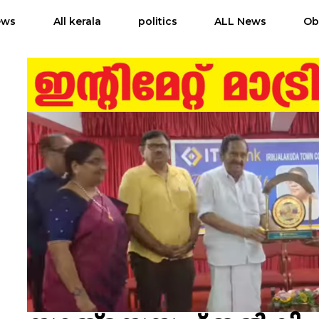
ews
All kerala
politics
ALL News
Ob