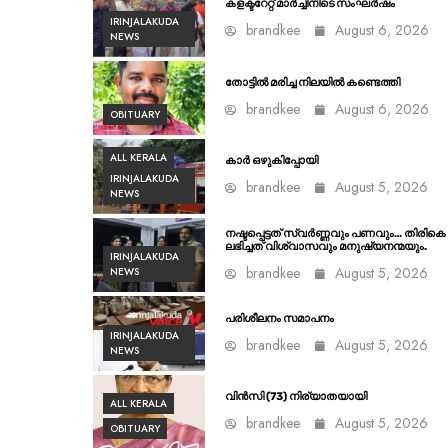
കളക്ടറേറ്റ് മാർച്ചിനിടെ സംഘർഷം
IRINJALAKUDA
brandkee
August 6, 2026
NEWS
തോട്ടിൽ മരിച്ച നിലയിൽ കണ്ടെത്തി
brandkee
August 6, 2026
OBITUARY
ALL KERALA
കാർ ഒഴുകിപ്പോയി
IRINJALAKUDA
brandkee
August 5, 2026
NEWS
നഷ്ടപ്പെട്ടത് സ്വർണ്ണവും പണവും… തിരികെ
ലഭിച്ചത് വിശ്വാസവും മനുഷ്യനന്മയും.
IRINJALAKUDA
brandkee
August 5, 2026
NEWS
പരിശീലനം സമാപനം
IRINJALAKUDA
brandkee
August 5, 2026
NEWS
വിൻസി (73) നിര്യാതയായി
ALL KERALA
brandkee
August 5, 2026
OBITUARY