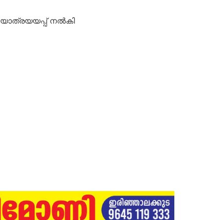
കു യാത്രയയപ്പ് നൽകി