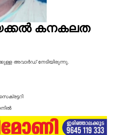
േക്കൽ കനകലത
കുള്ള അവാർഡ് നേടിയിരുന്നു.
െക്രട്ടറി
ഥാനിൽ