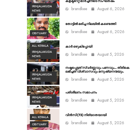
കളക്ടറേറ്റ് മാർച്ചിനിടെ സംഘർഷം
IRINJALAKUDA
brandkee
August 6, 2026
NEWS
തോട്ടിൽ മരിച്ച നിലയിൽ കണ്ടെത്തി
brandkee
August 6, 2026
OBITUARY
ALL KERALA
കാർ ഒഴുകിപ്പോയി
IRINJALAKUDA
brandkee
August 5, 2026
NEWS
നഷ്ടപ്പെട്ടത് സ്വർണ്ണവും പണവും… തിരികെ
ലഭിച്ചത് വിശ്വാസവും മനുഷ്യനന്മയും.
IRINJALAKUDA
brandkee
August 5, 2026
NEWS
പരിശീലനം സമാപനം
IRINJALAKUDA
brandkee
August 5, 2026
NEWS
വിൻസി (73) നിര്യാതയായി
ALL KERALA
brandkee
August 5, 2026
OBITUARY