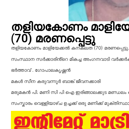
തളിയകോണം മാളിയ
(70) മരണപ്പെട്ടു
തളിയകോണം മാളിയേക്കൽ കനകലത (70) മരണപ്പെട്ടു.
സംസ്ഥാന സർക്കാരിൻ്റെ മികച്ച അംഗനവാടി വർക്കർക്
ഭർത്താവ് . ഗോപാലകൃഷ്ണൻ
മകൾ സീന കരുവന്നൂർ ബാങ്ക് ജീവനക്കാരി
മരുമകൻ പി. മണി സി പി ഐ ഇരിങ്ങാലക്കുട മണ്ഡലം സ
സംസ്കാരം വെള്ളിയാഴ്ച ഉച്ചക്ക് ഒരു മണിക്ക് മുക്തിസ്