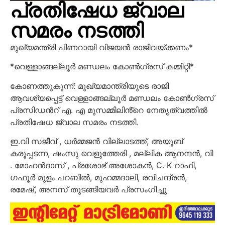
പ്രതിഷേധ ജ്വാല
സമരം നടത്തി
മുഖ്യമന്ത്രി പിണറായി വിജയൻ രാജിവയ്ക്കണം*
*വെള്ളാങ്ങല്ലൂർ മണ്ഡലം കോൺഗ്രസ് കമ്മിറ്റി*
കോണത്തുകുന്ന്: മുഖ്യമാന്ത്രിയുടെ രാജി
ആവശ്യപ്പെട്ട് വെള്ളാങ്ങല്ലൂർ മണ്ഡലം കോൺഗ്രസ്
പ്രസിഡൻറ് എ. എ മുസമ്മിലിൻ്റെ നേതൃത്വത്തിൽ
പ്രതിഷേധ ജ്വാല സമരം നടത്തി.
ഇ.വി സജീവ് , ധർമ്മജൻ വില്ലാടത്ത്, അയൂബ്
കരൂപ്പടന്ന, ഷംസു വെളുത്തേരി , മല്ലിക ആനന്ദൻ, വി
. മോഹൻദാസ് , പ്രശോഭ് അശോകൻ, C. K റാഫി,
ഗഫൂർ മുളം പറബിൽ, മുഹമ്മദാലി, രവിചന്ദ്രൻ,
രമേഷ്, അനസ് തുടങ്ങിയവർ പ്രസംഗിച്ചു