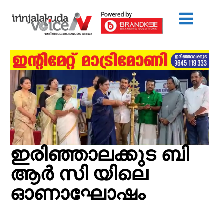
ഇരിഞ്ഞാലക്കുട ബി
ആര്‍ സി യിലെ
ഓണാഘോഷം