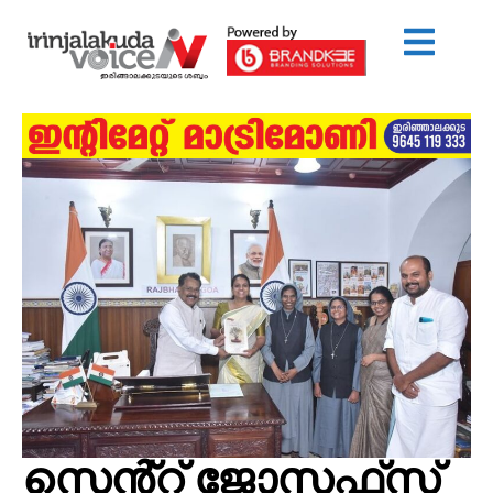
സെൻ്റ് ജോസഫ്‌സ്