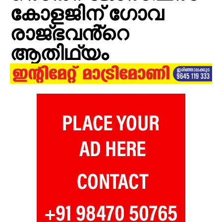
കോളജിന് ഗോവ
രാജ്ഭവൻ്റെ
ആതിഥ്യം