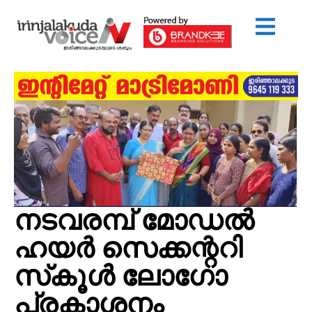
നടവരമ്പ് മോഡല്‍
ഹയര്‍ സെക്കന്ററി
സ്‌കൂള്‍ ലോഗോ
പ്രകാശനം