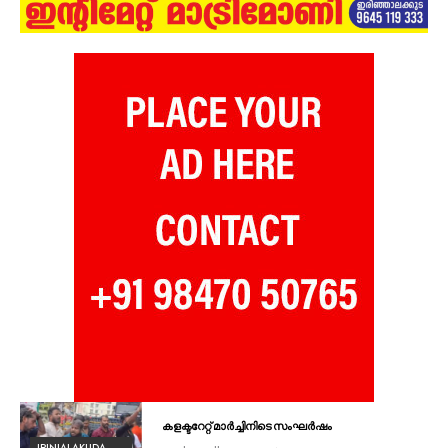
കളക്ടറേറ്റ് മാർച്ചിനിടെ സംഘർഷം
IRINJALAKUDA