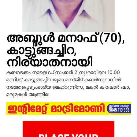
അബ്ദുൾ മനാഫ് (70),
കാട്ടുങ്ങച്ചിറ,
നിര്യാതനായി
കബറടക്കം നാളെ(ഡിസംബർ 2 നു)രാവിലെ 10.00
മണിക്ക് കാട്ടുങ്ങച്ചിറ ജുമാ മസ്ജിദ് കബർസ്ഥാനിൽ
നടത്തപ്പെടും.ഭാര്യ മെഹ്റുന്നീസ, മകൻ കിഷോർ ഷാ,
മരുമകൾ ആത്തിഖ