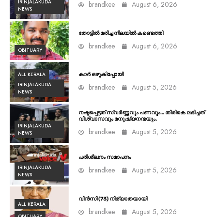
IRINJALAKUDA
brandkee
August 6, 2026
NEWS
തോട്ടിൽ മരിച്ച നിലയിൽ കണ്ടെത്തി
brandkee
August 6, 2026
OBITUARY
ALL KERALA
കാർ ഒഴുകിപ്പോയി
IRINJALAKUDA
brandkee
August 5, 2026
NEWS
നഷ്ടപ്പെട്ടത് സ്വർണ്ണവും പണവും… തിരികെ ലഭിച്ചത്
വിശ്വാസവും മനുഷ്യനന്മയും.
IRINJALAKUDA
brandkee
August 5, 2026
NEWS
പരിശീലനം സമാപനം
IRINJALAKUDA
brandkee
August 5, 2026
NEWS
വിൻസി (73) നിര്യാതയായി
ALL KERALA
brandkee
August 5, 2026
OBITUARY