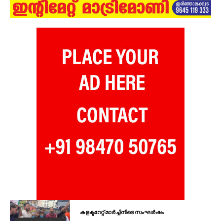
കളക്ടറേറ്റ് മാർച്ചിനിടെ സംഘർഷം