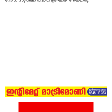
റോഡ് സുരക്ഷാ പദ്ധതി ഉദ്ഘാടനം ചെയ്തു.