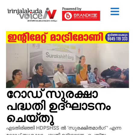
റോഡ് സുരക്ഷാ
പദ്ധതി ഉദ്ഘാടനം
ചെയ്തു
എടതിരിഞ്ഞി HDPSHSS ൽ ‘സുരക്ഷിതമാർഗ് ‘ എന്ന