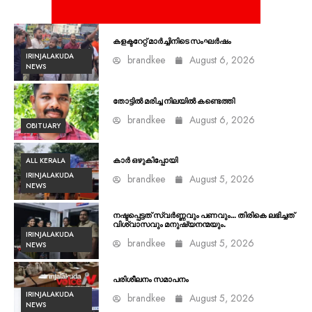
കളക്ടറേറ്റ് മാർച്ചിനിടെ സംഘർഷം
IRINJALAKUDA
brandkee
August 6, 2026
NEWS
തോട്ടിൽ മരിച്ച നിലയിൽ കണ്ടെത്തി
brandkee
August 6, 2026
OBITUARY
ALL KERALA
കാർ ഒഴുകിപ്പോയി
IRINJALAKUDA
brandkee
August 5, 2026
NEWS
നഷ്ടപ്പെട്ടത് സ്വർണ്ണവും പണവും… തിരികെ ലഭിച്ചത്
വിശ്വാസവും മനുഷ്യനന്മയും.
IRINJALAKUDA
brandkee
August 5, 2026
NEWS
പരിശീലനം സമാപനം
IRINJALAKUDA
brandkee
August 5, 2026
NEWS