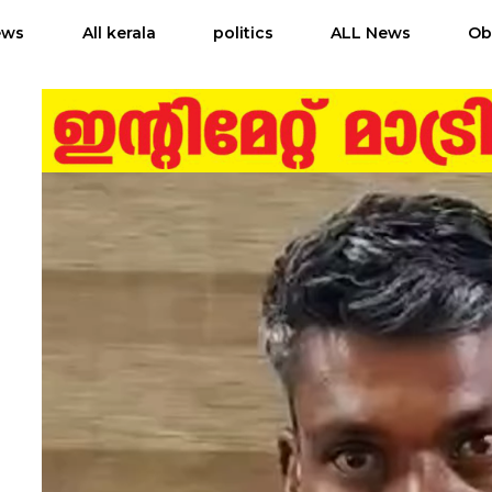
ews
All kerala
politics
ALL News
Ob