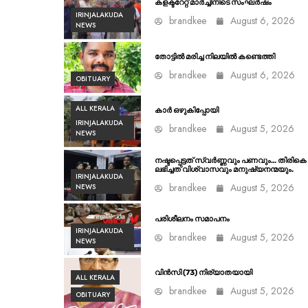
കളക്ടറേറ്റ് മാർച്ചിനിടെ സംഘർഷം
IRINJALAKUDA
brandkee
August 6, 2026
NEWS
തോട്ടിൽ മരിച്ച നിലയിൽ കണ്ടെത്തി
brandkee
August 6, 2026
OBITUARY
ALL KERALA
കാർ ഒഴുകിപ്പോയി
IRINJALAKUDA
brandkee
August 5, 2026
NEWS
നഷ്ടപ്പെട്ടത് സ്വർണ്ണവും പണവും… തിരികെ
ലഭിച്ചത് വിശ്വാസവും മനുഷ്യനന്മയും.
IRINJALAKUDA
brandkee
August 5, 2026
NEWS
പരിശീലനം സമാപനം
IRINJALAKUDA
brandkee
August 5, 2026
NEWS
വിൻസി (73) നിര്യാതയായി
ALL KERALA
brandkee
August 5, 2026
OBITUARY